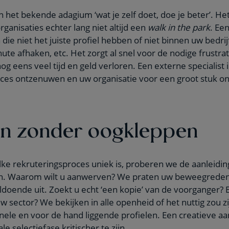
n het bekende adagium ‘wat je zelf doet, doe je beter’. Het
organisaties echter lang niet altijd een
walk in the park
. Een
die niet het juiste profiel hebben of niet binnen uw bedrij
ute afhaken, etc. Het zorgt al snel voor de nodige frustrat
g eens veel tijd en geld verloren. Een externe specialis
oces ontzenuwen en uw organisatie voor een groot stuk on
en zonder oogkleppen
lke rekruteringsproces uniek is, proberen we de aanleidi
pen. Waarom wilt u aanwerven? We praten uw beweegreden
ldoende uit. Zoekt u echt ‘een kopie’ van de voorganger?
 sector? We bekijken in alle openheid of het nuttig zou z
onele en voor de hand liggende profielen. Een creatieve 
e selectiefase kritischer te zijn.