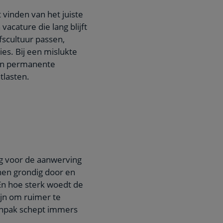
 vinden van het juiste
 vacature die lang blijft
fscultuur passen,
ies. Bij een mislukte
t in permanente
tlasten.
ng voor de aanwerving
en grondig door en
 En hoe sterk woedt de
ijn om ruimer te
aanpak schept immers