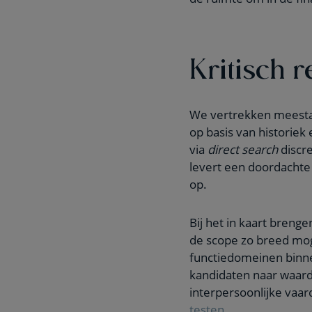
Kritisch 
We vertrekken meestal
op basis van historiek
via
direct search
discr
levert een doordacht
op.
Bij het in kaart bren
de scope zo breed moge
functiedomeinen binnen
kandidaten naar waarde
interpersoonlijke vaa
testen
.