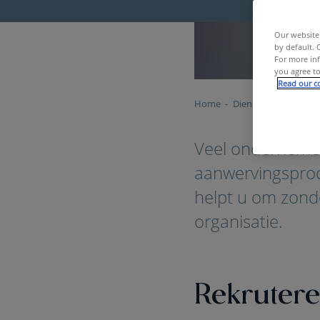
Our website 
by default. 
For more inf
you agree to
Read our co
Home
Diensten & Tools
Veel ondernemer
aanwervingsproc
helpt u om zonde
organisatie.
Rekrutere