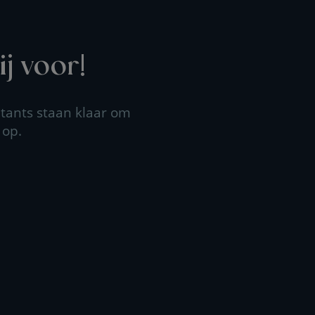
j voor!
tants staan klaar om
 op.