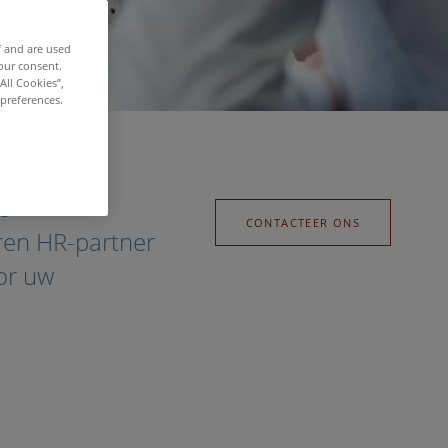
f and are used
our consent.
All Cookies”,
 preferences.
e
CONTACTEER ONS
ren HR-partner
oor uw