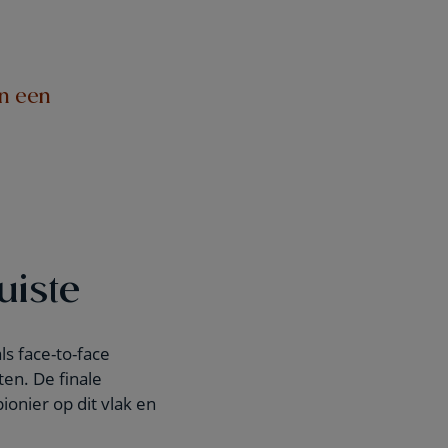
in een
uiste
s face-to-face
ten. De finale
ionier op dit vlak en