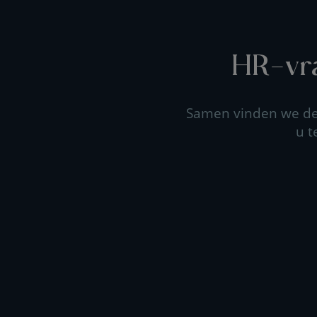
HR-vra
Samen vinden we de 
u t