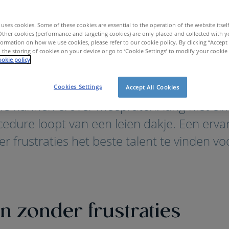
uses cookies. Some of these cookies are essential to the operation of the website itsel
Other cookies (performance and targeting cookies) are only placed and collected with y
ormation on how we use cookies, please refer to our cookie policy. By clicking “Accept 
 the storing of cookies on your device or go to ‘Cookie Settings’ to modify your cookie
okie policy
Rekrutering & Selectie
Rekrutering & Selectie van vast personeel
Cookies Settings
Accept All Cookies
s kunnen erover meepraten: lang niet elk
edure loopt van een leien dakje. Een erva
r frustraties het beste talent te vinden v
n zonder frustraties