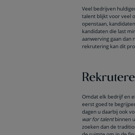
Veel bedrijven huldige
talent blijkt voor veel 
openstaan, kandidaten 
kandidaten die last min
aanwerving gaan dan no
rekrutering kan dit pr
Rekruter
Omdat elk bedrijf en e
eerst goed te begrij
dagen u daarbij ook vo
war for talent
binnen uw
zoeken dan de traditi
de ruimte om in de final