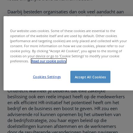
Daarbij besteden organisaties dan ook veel aandacht aan
het uittekenen van een go-to-market of bedrijfsstrategie.
Van merkpositionering tot product roadmaps en
verkoopsprocessen. Efficiënte bedrijfsstrategieën putten
Our website uses cookies. Some of these cookies are essential to the
hun kracht vaak uit de input van stakeholders op
operation of the website itself and are used by default. Other cookies
verschillende afdelingen. En toch zit HR niet altijd mee
(performance and targeting cookies) are only placed and collected with your
consent. For more information on how we use cookies, please refer to our
aan de strategietafel.
cookie policy. By clicking “Accept All Cookies”, you agree to the storing of
cookies on your device or go to ‘Cookie Settings’ to modify your cookie
Waarom HR afstemmen op
preferences.
Read our cookie policy
bedrijfsstrategie?
Cookies Settings
Accept All Cookies
Onterecht wanneer je bedenkt dat elke zakelijke
beslissing ook een reële impact heeft op de medewerkers
en elk efficiënt HR-initiatief het potentieel heeft om het
bedrijf en de business een boost te geven. HR zou een
adviserende rol kunnen opnemen bij het uitwerken van
de bedrijfsstrategie, zou haar eigen beleid op die
doelstellingen kunnen afstemmen en de werknemers
door de resulterende veranderingen helpen navigeren.