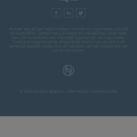
Al meer dan 40 jaar helpt Hudson mensen en organisaties zichzelf
te overtreffen. Samen met u bouwen en ontwikkelen onze meer
dan 250 consultants het menselijk kapitaal van uw organisatie.
Onze jarenlange ervaring, diepgaande kennis van uw sector en
wetenschappelijk solide tools en adviezen zijn het fundament van
uw en ons succes.
© 2026 Hudson Belgium -- Alle rechten voorbehouden