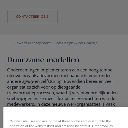
CONTACTEER ONS
Reward Management
Job Design & Job Grading
Duurzame modellen
Ondernemingen implementeren aan een hoog tempo
nieuwe organisatievormen met aandacht voor onder
andere
agility
en zelfsturing. Bovendien bereiden veel
organisaties zich voor op diepgaande
transformatieprocessen, waarbij verantwoordelijkheden
snel wijzigen en ze meer flexibiliteit verwachten van de
medewerkers. In deze nieuwe werkorganisaties is vaak
nood aan een duidelijk
framework
van generieke functies
en functiefamilies per niveau.
Our website uses cookies. Some of these cookies are essential to the
operation of the website itself and are used by default. Other cookies