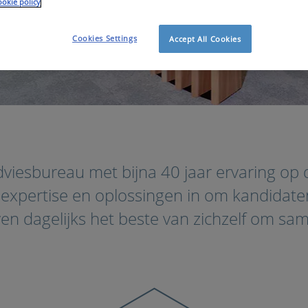
okie policy
Cookies Settings
Accept All Cookies
viesbureau met bijna 40 jaar ervaring op de
 expertise en oplossingen in om kandidaten
 dagelijks het beste van zichzelf om sam