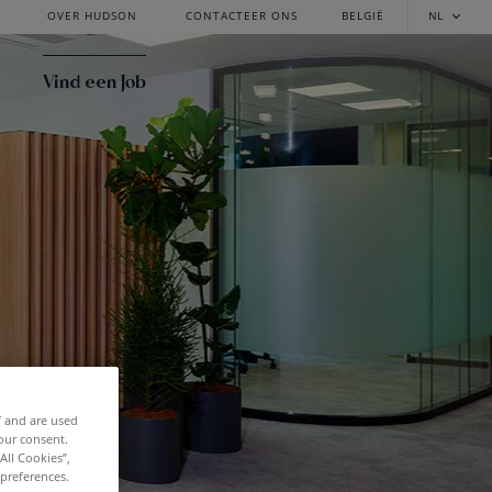
OVER HUDSON
CONTACTEER ONS
BELGIË
NL
Vind een Job
f and are used
our consent.
All Cookies”,
 preferences.