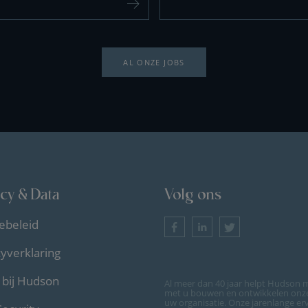
AL ONZE JOBS
acy & Data
Volg ons
ebeleid
cyverklaring
bij Hudson
Al meer dan 40 jaar helpt Hudson m
met u bouwen en ontwikkelen onze 
uw organisatie. Onze jarenlange er