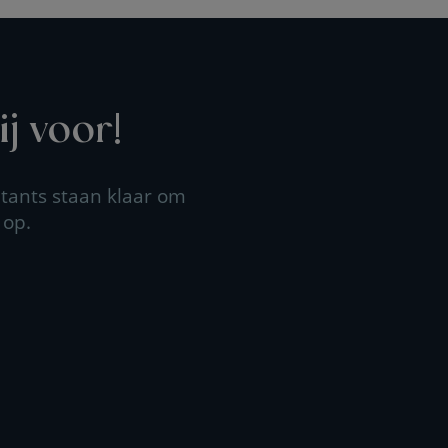
j voor!
tants staan klaar om
 op.