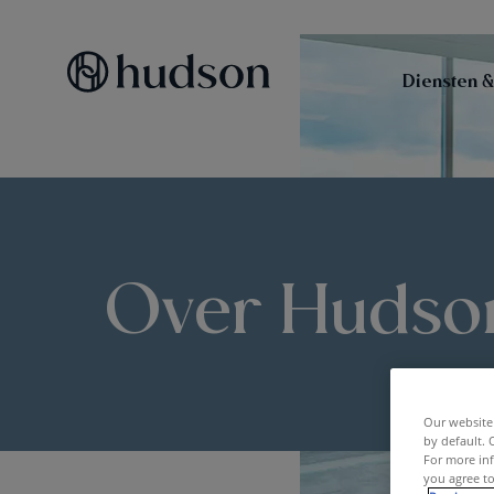
Diensten &
Over Hudso
Our website 
by default. 
For more inf
you agree to