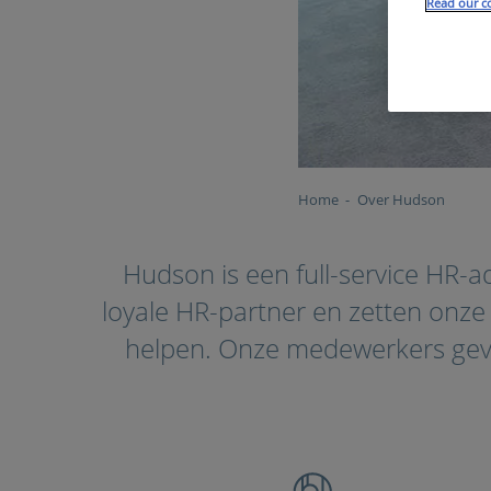
Read our co
Home
Over Hudson
Hudson is een full-service HR-ad
loyale HR-partner en zetten onze
helpen. Onze medewerkers geven