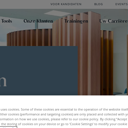
VOOR KANDIDATEN
BLOG
EVENTS
 Tools
Onze Klanten
Trainingen
Uw Carrière
n
uses cookies. Some of these cookies are essential to the operation of the website itsel
Other cookies (performance and targeting cookies) are only placed and collected with y
ormation on how we use cookies, please refer to our cookie policy. By clicking “Accept 
 the storing of cookies on your device or go to ‘Cookie Settings’ to modify your cookie