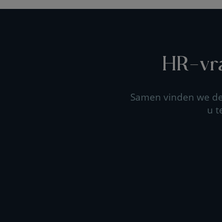
HR-vra
Samen vinden we de 
u t