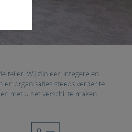
 teller. Wij zijn een integere en
 en organisaties steeds verder te
en met u het verschil te maken.