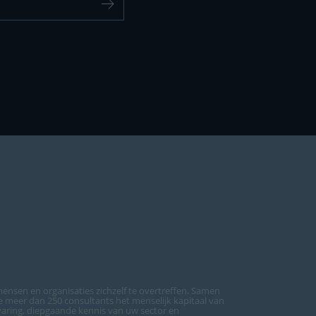
ensen en organisaties zichzelf te overtreffen. Samen
meer dan 250 consultants het menselijk kapitaal van
varing, diepgaande kennis van uw sector en