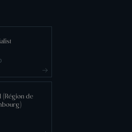
alist
0
l (Région de
mbourg)