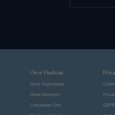
Over Hudson
Priv
Onze Organisatie
Cooki
Onze Kantoren
Priva
Contacteer Ons
GDPR 