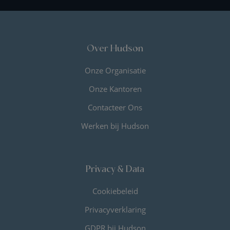
Over Hudson
Onze Organisatie
Onze Kantoren
Contacteer Ons
Werken bij Hudson
Privacy & Data
Cookiebeleid
Privacyverklaring
GDPR bij Hudson