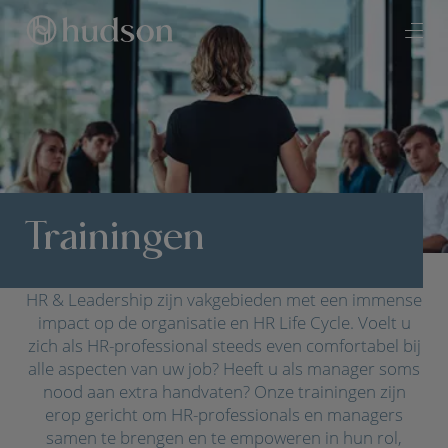
Trainingen
HR & Leadership zijn vakgebieden met een immense
impact op de organisatie en HR Life Cycle. Voelt u
zich als HR-professional steeds even comfortabel bij
alle aspecten van uw job? Heeft u als manager soms
nood aan extra handvaten? ​Onze trainingen zijn
erop gericht om HR-professionals en managers
samen te brengen en te empoweren in hun rol,