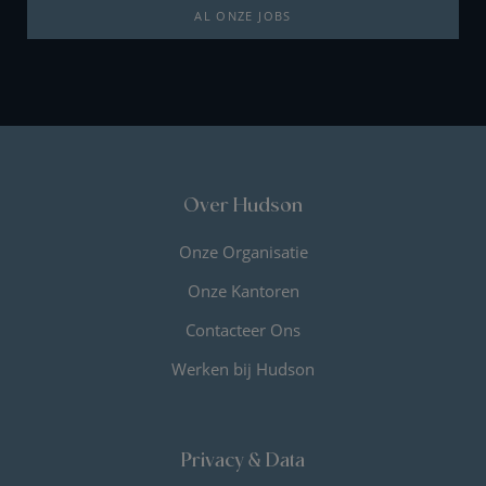
AL ONZE JOBS
Over Hudson
Onze Organisatie
Onze Kantoren
Contacteer Ons
Werken bij Hudson
Privacy & Data