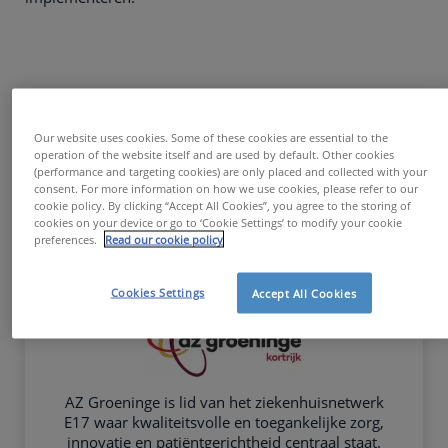
Our website uses cookies. Some of these cookies are essential to the
operation of the website itself and are used by default. Other cookies
(performance and targeting cookies) are only placed and collected with your
consent. For more information on how we use cookies, please refer to our
cookie policy. By clicking “Accept All Cookies”, you agree to the storing of
cookies on your device or go to ‘Cookie Settings’ to modify your cookie
preferences.
Read our cookie policy
Cookies Settings
Accept All Cookies
AZ Groeninge is lid van het ziekenhuisnetwerk
E17 waar kwaliteitsvolle en toegankelijke zorg,
innovatie en patiëntgerichtheid centraal staat.