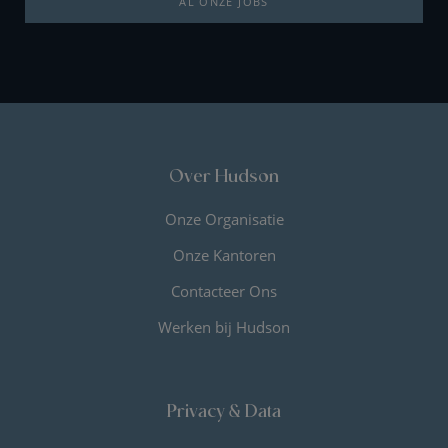
AL ONZE JOBS
Over Hudson
Onze Organisatie
Onze Kantoren
Contacteer Ons
Werken bij Hudson
Privacy & Data